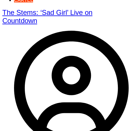
CARTEL
The Stems: ‘Sad Girl’ Live on
Countdown