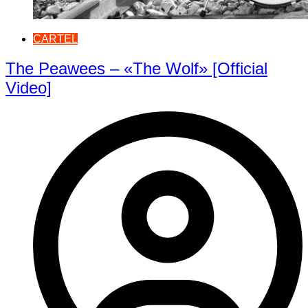
CARTEL
The Peawees – «The Wolf» [Official
Video]